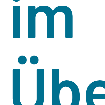
im
Übe