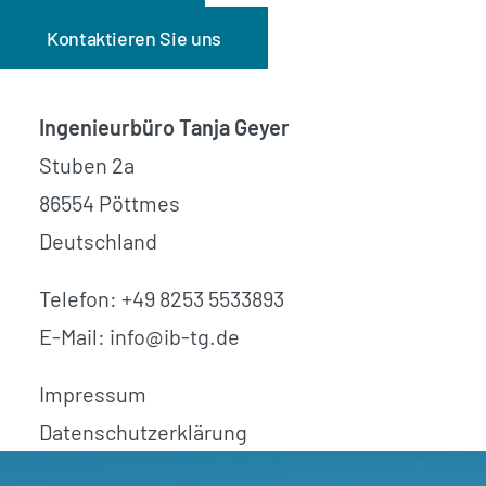
Kontaktieren Sie uns
umfangreiche, bedarfsgerechte
Betreuung und durch
Ingenieurbüro Tanja Geyer
projektspezifische Lösungen
Stuben 2a
effizient umgesetzt.
86554 Pöttmes
Deutschland
Telefon:
+49 8253 5533893
E-Mail:
info@ib-tg.de
Impressum
Datenschutzerklärung